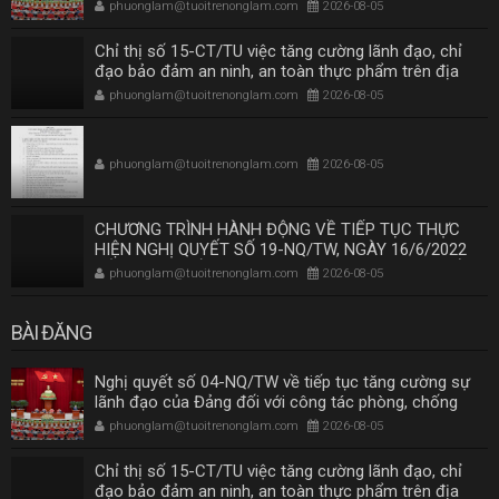
tham nhũng, lãng phí, tiêu cực trong giai đoạn mới
phuonglam@tuoitrenonglam.com
2026-08-05
Chỉ thị số 15-CT/TU việc tăng cường lãnh đạo, chỉ
đạo bảo đảm an ninh, an toàn thực phẩm trên địa
bàn Thành phố Hồ Chí Minh
phuonglam@tuoitrenonglam.com
2026-08-05
phuonglam@tuoitrenonglam.com
2026-08-05
CHƯƠNG TRÌNH HÀNH ĐỘNG VỀ TIẾP TỤC THỰC
HIỆN NGHỊ QUYẾT SỐ 19-NQ/TW, NGÀY 16/6/2022
CỦA BAN CHẤP HÀNH TRUNG ƯƠNG KHÓA XIII VỀ
phuonglam@tuoitrenonglam.com
2026-08-05
NÔNG NGHIỆP, NÔNG DÂN, NÔNG THÔN ĐẾN NĂM
2030, TẦM NHÌN ĐẾN NĂM 2045 THEO KẾT LUẬN SỐ
219-KL/TW NGÀY 26/11/2025 CỦA BỘ CHÍNH TRỊ
BÀI ĐĂNG
Nghị quyết số 04-NQ/TW về tiếp tục tăng cường sự
lãnh đạo của Đảng đối với công tác phòng, chống
tham nhũng, lãng phí, tiêu cực trong giai đoạn mới
phuonglam@tuoitrenonglam.com
2026-08-05
Chỉ thị số 15-CT/TU việc tăng cường lãnh đạo, chỉ
đạo bảo đảm an ninh, an toàn thực phẩm trên địa