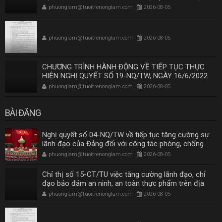
bàn Thành phố Hồ Chí Minh
phuonglam@tuoitrenonglam.com
2026-08-05
phuonglam@tuoitrenonglam.com
2026-08-05
CHƯƠNG TRÌNH HÀNH ĐỘNG VỀ TIẾP TỤC THỰC
HIỆN NGHỊ QUYẾT SỐ 19-NQ/TW, NGÀY 16/6/2022
CỦA BAN CHẤP HÀNH TRUNG ƯƠNG KHÓA XIII VỀ
phuonglam@tuoitrenonglam.com
2026-08-05
NÔNG NGHIỆP, NÔNG DÂN, NÔNG THÔN ĐẾN NĂM
2030, TẦM NHÌN ĐẾN NĂM 2045 THEO KẾT LUẬN SỐ
219-KL/TW NGÀY 26/11/2025 CỦA BỘ CHÍNH TRỊ
BÀI ĐĂNG
Nghị quyết số 04-NQ/TW về tiếp tục tăng cường sự
lãnh đạo của Đảng đối với công tác phòng, chống
tham nhũng, lãng phí, tiêu cực trong giai đoạn mới
phuonglam@tuoitrenonglam.com
2026-08-05
Chỉ thị số 15-CT/TU việc tăng cường lãnh đạo, chỉ
đạo bảo đảm an ninh, an toàn thực phẩm trên địa
bàn Thành phố Hồ Chí Minh
phuonglam@tuoitrenonglam.com
2026-08-05