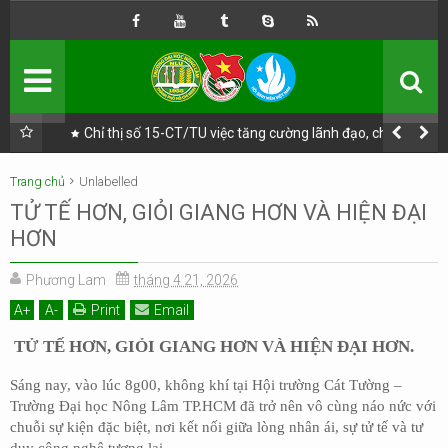
TRANG CHỦ
GIỚI THIỆU
ĐOÀN
TNCS HỒ CHÍ MINH
HỘI
SINH VIÊN VIỆT NAM
ự lãnh
Chỉ thị số 15-CT/TU việc tăng cường lãnh đạo, chỉ đạo
nhũng,
bảo đảm an ninh, an toàn thực phẩm trên địa bàn Thành
phố Hồ Chí Minh
3 PHONG TRÀO
Trang chủ
Unlabelled
TỬ TẾ HƠN, GIỎI GIANG HƠN VÀ HIỆN ĐẠI
HÀNH ĐỘNG CÁCH MẠNG
3 CHƯƠNG TRÌNH
ĐỒNG HÀNH
HƠN
TRANG CHỦ
Phương Lam
tháng 4 21, 2026
A
+
A
-
Print
Email
HOẠT ĐỘNG ĐOÀN
TỬ TẾ HƠN, GIỎI GIANG HƠN VÀ HIỆN ĐẠI HƠN.
HOẠT ĐỘNG HỘI
Sáng nay, vào lúc 8g00, không khí tại Hội trường Cát Tường –
Trường Đại học Nông Lâm TP.HCM đã trở nên vô cùng náo nức với
QLĐV
chuỗi sự kiện đặc biệt, nơi kết nối giữa lòng nhân ái, sự tử tế và tư
duy công nghệ tương lai.