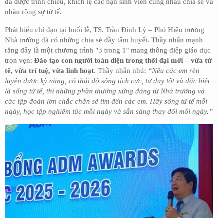
đã được trình chiếu, khích lệ các bạn sinh viên cùng nhau chia sẻ và
nhân rộng sự tử tế.
Phát biểu chỉ đạo tại buổi lễ, TS. Trần Đình Lý – Phó Hiệu trưởng
Nhà trường đã có những chia sẻ đầy tâm huyết. Thầy nhấn mạnh
rằng đây là một chương trình "3 trong 1" mang thông điệp giáo dục
trọn vẹn:
Đào tạo con người toàn diện trong thời đại mới – vừa tử
tế, vừa trí tuệ, vừa linh hoạt
. Thầy nhắn nhủ:
“Nếu các em rèn
luyện được kỹ năng, có thái độ sống tích cực, tư duy tốt và đặc biệt
là sống tử tế, thì những phần thưởng xứng đáng từ Nhà trường và
các tập đoàn lớn chắc chắn sẽ tìm đến các em. Hãy sống tử tế mỗi
ngày, học tập nghiêm túc mỗi ngày và sẵn sàng thay đổi mỗi ngày.”