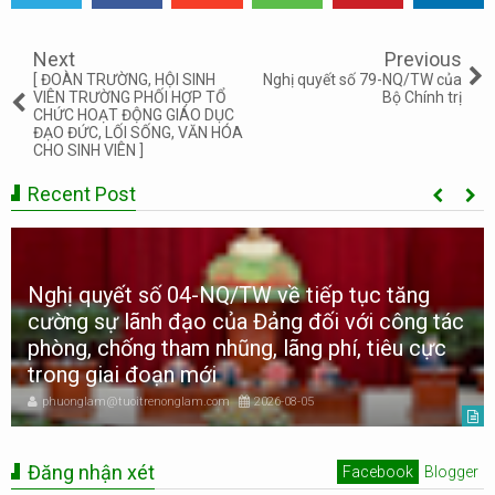
Tweet
Share
Share
Share
Share
Share
0
Next
Previous
[ ĐOÀN TRƯỜNG, HỘI SINH
Nghị quyết số 79-NQ/TW của
VIÊN TRƯỜNG PHỐI HỢP TỔ
Bộ Chính trị
CHỨC HOẠT ĐỘNG GIÁO DỤC
ĐẠO ĐỨC, LỐI SỐNG, VĂN HÓA
CHO SINH VIÊN ]
Recent Post
Nghị quyết số 04-NQ/TW về tiếp tục tăng
cường sự lãnh đạo của Đảng đối với công tác
phòng, chống tham nhũng, lãng phí, tiêu cực
trong giai đoạn mới
phuonglam@tuoitrenonglam.com
2026-08-05
Đăng nhận xét
Facebook
Blogger