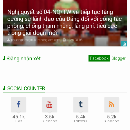
Nghị quyết số 04-NQ/TW về tiếp tục tăng
cường sự lãnh đạo của Đảng đối với công tác
phòng, chống tham nhũng, lãng phí, tiêu cực
trong giai đoạn mới
phuonglam@tuoitrenonglam.com
2026-08-05
Đăng nhận xét
Facebook
Blogger
SOCIAL COUNTER
45.1k
3.5k
5.4k
5.2k
Likes
Subscribes
Followers
Subscribes