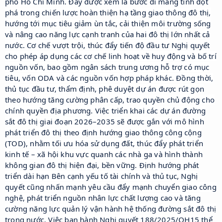
phố Hồ Chí Minh. Đây được xem là bước đi mang tính đột
phá trong chiến lược hoàn thiện hạ tầng giao thông đô thị,
hướng tới mục tiêu giảm ùn tắc, cải thiện môi trường sống
và nâng cao năng lực cạnh tranh của hai đô thị lớn nhất cả
nước. Cơ chế vượt trội, thúc đẩy tiến độ đầu tư Nghị quyết
cho phép áp dụng các cơ chế linh hoạt về huy động và bố trí
nguồn vốn, bao gồm ngân sách trung ương hỗ trợ có mục
tiêu, vốn ODA và các nguồn vốn hợp pháp khác. Đồng thời,
thủ tục đầu tư, thẩm định, phê duyệt dự án được rút gọn
theo hướng tăng cường phân cấp, trao quyền chủ động cho
chính quyền địa phương. Việc triển khai các dự án đường
sắt đô thị giai đoạn 2026–2035 sẽ được gắn với mô hình
phát triển đô thị theo định hướng giao thông công cộng
(TOD), nhằm tối ưu hóa sử dụng đất, thúc đẩy phát triển
kinh tế – xã hội khu vực quanh các nhà ga và hình thành
không gian đô thị hiện đại, bền vững. Định hướng phát
triển dài hạn Bên cạnh yếu tố tài chính và thủ tục, Nghị
quyết cũng nhấn mạnh yêu cầu đẩy mạnh chuyển giao công
nghệ, phát triển nguồn nhân lực chất lượng cao và tăng
cường năng lực quản lý vận hành hệ thống đường sắt đô thị
trong nước. Việc ban hành Nghị quyết 188/2025/QH15 thể