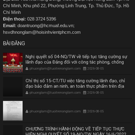
Chí Minh, Khu phố 22, Phường Linh Trung, Tp. Thủ Đức, Tp. Hồ
Chí Minh
Điện thoại:
028 3724 5396
Email:
doantruong@hcmuaf.edu.vn;
hsvdhnonglam@hoisinhvientphcm.com
BÀI ĐĂNG
Nghị quyết số 04-NQ/TW về tiếp tục tăng cường sự
lãnh đạo của Đảng đối với công tác phòng, chống
tham nhũng, lãng phí, tiêu cực trong giai đoạn mới
phuonglam@tuoitrenonglam.com
2026-08-05
Chỉ thị số 15-CT/TU việc tăng cường lãnh đạo, chỉ
đạo bảo đảm an ninh, an toàn thực phẩm trên địa
bàn Thành phố Hồ Chí Minh
phuonglam@tuoitrenonglam.com
2026-08-05
phuonglam@tuoitrenonglam.com
2026-08-05
CHƯƠNG TRÌNH HÀNH ĐỘNG VỀ TIẾP TỤC THỰC
HIỆN NGHỊ QUYẾT SỐ 19-NQ/TW, NGÀY 16/6/2022