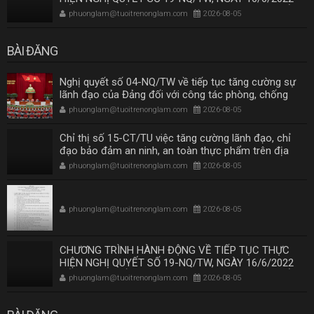
CỦA BAN CHẤP HÀNH TRUNG ƯƠNG KHÓA XIII VỀ
phuonglam@tuoitrenonglam.com
2026-08-05
NÔNG NGHIỆP, NÔNG DÂN, NÔNG THÔN ĐẾN NĂM
2030, TẦM NHÌN ĐẾN NĂM 2045 THEO KẾT LUẬN SỐ
219-KL/TW NGÀY 26/11/2025 CỦA BỘ CHÍNH TRỊ
BÀI ĐĂNG
Nghị quyết số 04-NQ/TW về tiếp tục tăng cường sự
lãnh đạo của Đảng đối với công tác phòng, chống
tham nhũng, lãng phí, tiêu cực trong giai đoạn mới
phuonglam@tuoitrenonglam.com
2026-08-05
Chỉ thị số 15-CT/TU việc tăng cường lãnh đạo, chỉ
đạo bảo đảm an ninh, an toàn thực phẩm trên địa
bàn Thành phố Hồ Chí Minh
phuonglam@tuoitrenonglam.com
2026-08-05
phuonglam@tuoitrenonglam.com
2026-08-05
CHƯƠNG TRÌNH HÀNH ĐỘNG VỀ TIẾP TỤC THỰC
HIỆN NGHỊ QUYẾT SỐ 19-NQ/TW, NGÀY 16/6/2022
CỦA BAN CHẤP HÀNH TRUNG ƯƠNG KHÓA XIII VỀ
phuonglam@tuoitrenonglam.com
2026-08-05
NÔNG NGHIỆP, NÔNG DÂN, NÔNG THÔN ĐẾN NĂM
2030, TẦM NHÌN ĐẾN NĂM 2045 THEO KẾT LUẬN SỐ
219-KL/TW NGÀY 26/11/2025 CỦA BỘ CHÍNH TRỊ