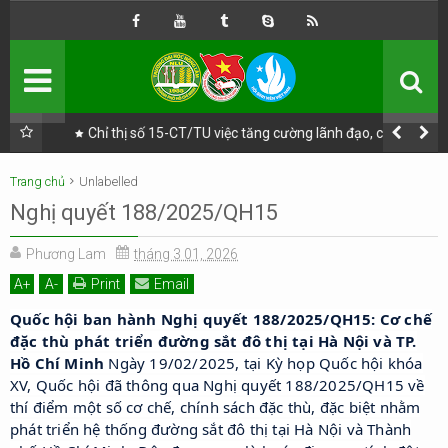
TRANG CHỦ
GIỚI THIỆU
ĐOÀN
TNCS HỒ CHÍ MINH
HỘI
SINH VIÊN VIỆT NAM
ự lãnh
Chỉ thị số 15-CT/TU việc tăng cường lãnh đạo, chỉ đạo
nhũng,
bảo đảm an ninh, an toàn thực phẩm trên địa bàn Thành
phố Hồ Chí Minh
3 PHONG TRÀO
Trang chủ
Unlabelled
Nghị quyết 188/2025/QH15
HÀNH ĐỘNG CÁCH MẠNG
3 CHƯƠNG TRÌNH
ĐỒNG HÀNH
Phương Lam
tháng 3 01, 2026
TRANG CHỦ
A
+
A
-
Print
Email
Quốc hội ban hành Nghị quyết 188/2025/QH15: Cơ chế
HOẠT ĐỘNG ĐOÀN
đặc thù phát triển đường sắt đô thị tại Hà Nội và TP.
Hồ Chí Minh
Ngày 19/02/2025, tại Kỳ họp Quốc hội khóa
HOẠT ĐỘNG HỘI
XV, Quốc hội đã thông qua Nghị quyết 188/2025/QH15 về
thí điểm một số cơ chế, chính sách đặc thù, đặc biệt nhằm
QLĐV
phát triển hệ thống đường sắt đô thị tại Hà Nội và Thành