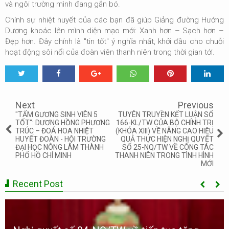
và ngôi trường mình đang gắn bó.
Chính sự nhiệt huyết của các bạn đã giúp
Giảng đường Hướng
Dương
khoác lên mình diện mạo mới:
Xanh hơn – Sạch hơn –
Đẹp hơn
. Đây chính là "tin tốt" ý nghĩa nhất, khởi đầu cho chuỗi
hoạt động sôi nổi của đoàn viên thanh niên trong thời gian tới.
Tweet
Share
Share
Share
Share
Share
0
Next
Previous
"TẤM GƯƠNG SINH VIÊN 5
TUYÊN TRUYỀN KẾT LUẬN SỐ
TỐT": DƯƠNG HỒNG PHƯƠNG
166-KL/TW CỦA BỘ CHÍNH TRỊ
TRÚC – ĐOÁ HOA NHIỆT
(KHÓA XIII) VỀ NÂNG CAO HIỆU
HUYẾT ĐOÀN - HỘI TRƯỜNG
QUẢ THỰC HIỆN NGHỊ QUYẾT
ĐẠI HỌC NÔNG LÂM THÀNH
SỐ 25-NQ/TW VỀ CÔNG TÁC
PHỐ HỒ CHÍ MINH
THANH NIÊN TRONG TÌNH HÌNH
MỚI
Recent Post