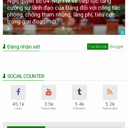
Nghị quyết số 04-NQ/TW về tiếp tục tăng
cường sự lãnh đạo của Đảng đối với công tác
phòng, chống tham nhũng, lãng phí, tiêu cực
trong giai đoạn mới
phuonglam@tuoitrenonglam.com
2026-08-05
Đăng nhận xét
Facebook
Blogger
SOCIAL COUNTER
45.1k
3.5k
5.4k
5.2k
Likes
Subscribes
Followers
Subscribes