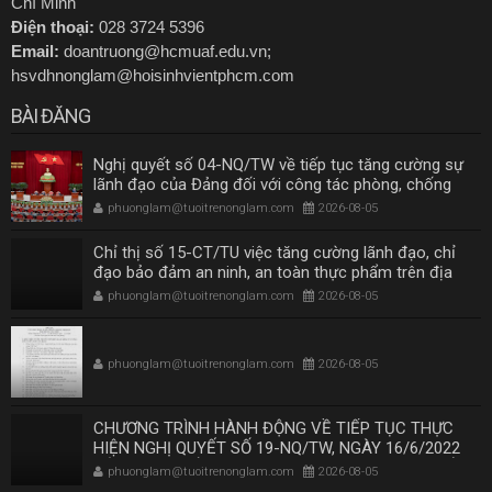
Chí Minh
Điện thoại:
028 3724 5396
Email:
doantruong@hcmuaf.edu.vn;
hsvdhnonglam@hoisinhvientphcm.com
BÀI ĐĂNG
Nghị quyết số 04-NQ/TW về tiếp tục tăng cường sự
lãnh đạo của Đảng đối với công tác phòng, chống
tham nhũng, lãng phí, tiêu cực trong giai đoạn mới
phuonglam@tuoitrenonglam.com
2026-08-05
Chỉ thị số 15-CT/TU việc tăng cường lãnh đạo, chỉ
đạo bảo đảm an ninh, an toàn thực phẩm trên địa
bàn Thành phố Hồ Chí Minh
phuonglam@tuoitrenonglam.com
2026-08-05
phuonglam@tuoitrenonglam.com
2026-08-05
CHƯƠNG TRÌNH HÀNH ĐỘNG VỀ TIẾP TỤC THỰC
HIỆN NGHỊ QUYẾT SỐ 19-NQ/TW, NGÀY 16/6/2022
CỦA BAN CHẤP HÀNH TRUNG ƯƠNG KHÓA XIII VỀ
phuonglam@tuoitrenonglam.com
2026-08-05
NÔNG NGHIỆP, NÔNG DÂN, NÔNG THÔN ĐẾN NĂM