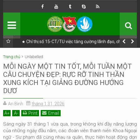
TRANG CHỦ
GIỚI THIỆU
ĐOÀN
TNCS HỒ CHÍ MINH
HỘI
SINH VIÊN VIỆT NAM
ự lãnh
Chỉ thị số 15-CT/TU việc tăng cường lãnh đạo, chỉ đạo
nhũng,
bảo đảm an ninh, an toàn thực phẩm trên địa bàn Thành
phố Hồ Chí Minh
3 PHONG TRÀO
Trang chủ
Unlabelled
MỖI NGÀY MỘT TIN TỐT, MỖI TUẦN MỘT
HÀNH ĐỘNG CÁCH MẠNG
3 CHƯƠNG TRÌNH
ĐỒNG HÀNH
CÂU CHUYỆN ĐẸP: RỰC RỠ TINH THẦN
XUNG KÍCH TẠI GIẢNG ĐƯỜNG HƯỚNG
TRANG CHỦ
DƯƠ
HOẠT ĐỘNG ĐOÀN
An Bình
tháng 1 31, 2026
A
+
A
-
Print
Email
HOẠT ĐỘNG HỘI
Sáng ngày 31 tháng 1 vừa qua
, trong không khí đầy năng lượng
của những ngày đầu năm, các đoàn viên thanh niên Khoa Ngoại
QLĐV
ngữ - Sư phạm đã cùng nhau ra quân, thực hiện hoạt động dọn