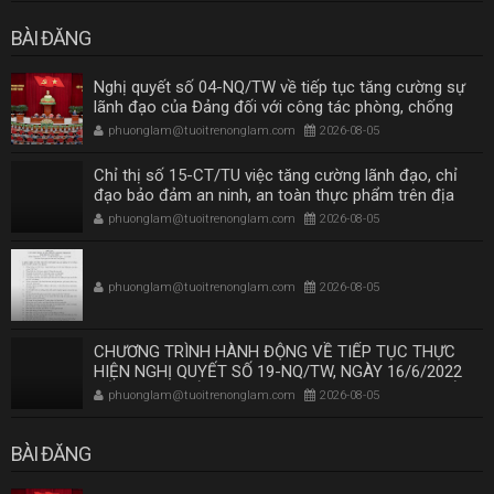
2030, TẦM NHÌN ĐẾN NĂM 2045 THEO KẾT LUẬN SỐ
219-KL/TW NGÀY 26/11/2025 CỦA BỘ CHÍNH TRỊ
BÀI ĐĂNG
Nghị quyết số 04-NQ/TW về tiếp tục tăng cường sự
lãnh đạo của Đảng đối với công tác phòng, chống
tham nhũng, lãng phí, tiêu cực trong giai đoạn mới
phuonglam@tuoitrenonglam.com
2026-08-05
Chỉ thị số 15-CT/TU việc tăng cường lãnh đạo, chỉ
đạo bảo đảm an ninh, an toàn thực phẩm trên địa
bàn Thành phố Hồ Chí Minh
phuonglam@tuoitrenonglam.com
2026-08-05
phuonglam@tuoitrenonglam.com
2026-08-05
CHƯƠNG TRÌNH HÀNH ĐỘNG VỀ TIẾP TỤC THỰC
HIỆN NGHỊ QUYẾT SỐ 19-NQ/TW, NGÀY 16/6/2022
CỦA BAN CHẤP HÀNH TRUNG ƯƠNG KHÓA XIII VỀ
phuonglam@tuoitrenonglam.com
2026-08-05
NÔNG NGHIỆP, NÔNG DÂN, NÔNG THÔN ĐẾN NĂM
2030, TẦM NHÌN ĐẾN NĂM 2045 THEO KẾT LUẬN SỐ
219-KL/TW NGÀY 26/11/2025 CỦA BỘ CHÍNH TRỊ
BÀI ĐĂNG